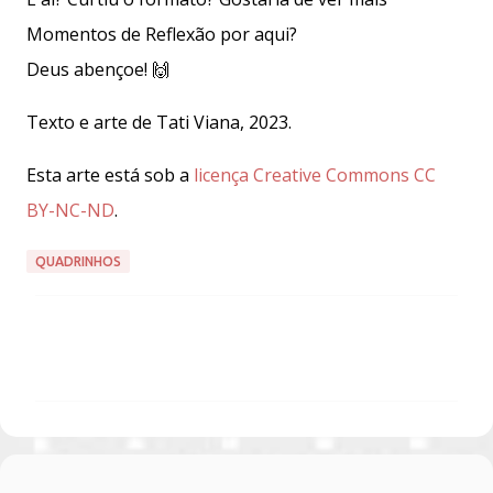
Momentos de Reflexão por aqui?
Deus abençoe! 🙌
Texto e arte de Tati Viana, 2023.
Esta arte está sob a
licença Creative Commons CC
BY-NC-ND
.
QUADRINHOS
C
o
m
e
n
t