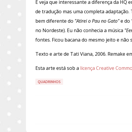
E veja que interessante a diferença da HQ
de tradução mas uma completa adaptação. T
bem diferente do
"Atirei o Pau no Gato"
e do
no Nordeste). Eu não conhecia a música
"Ee
fontes. Ficou bacana do mesmo jeito e não s
Texto e arte de Tati Viana, 2006. Remake e
Esta arte está sob a
licença Creative Com
QUADRINHOS
C
o
m
e