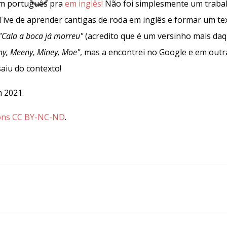
 em português pra
em inglês!
Não foi simplesmente um traba
ive de aprender cantigas de roda em inglês e formar um te
"Cala a boca já morreu"
(acredito que é um versinho mais daq
ny, Meeny, Miney, Moe"
, mas a encontrei no Google e em outr
aiu do contexto!
m 2021.
mons CC BY-NC-ND
.