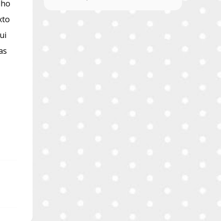
lho
xto
ui
as