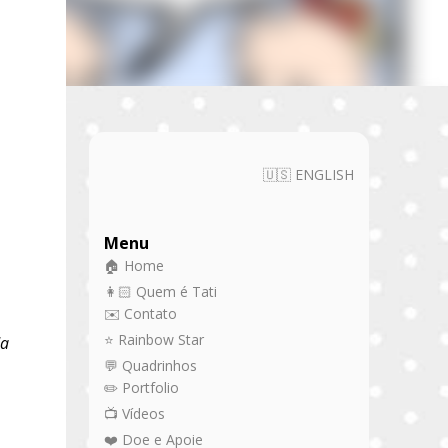
🇺🇸 ENGLISH
Menu
🏠 Home
👩🏻 Quem é Tati
✉️ Contato
⭐ Rainbow Star
da
💬 Quadrinhos
✏️ Portfolio
📺 Vídeos
❤️ Doe e Apoie